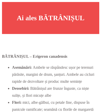
Ai ales BĂTRÂNIȘUL
BĂTRÂNIȘUL –
Erigeron canadensis
Asemănări:
Ambele se răspândesc ușor pe terenuri
părăsite, margini de drum, șanțuri. Ambele au cicluri
rapide de dezvoltare și produc multe semințe
Deosebiri:
Bătrânișul are frunze înguste, ca niște
sulițe, și flori micuțe albe
Flori:
mici, albe-gălbui, cu petale fine, dispuse în
panicule ramificate; seamănă cu florile de margaretă