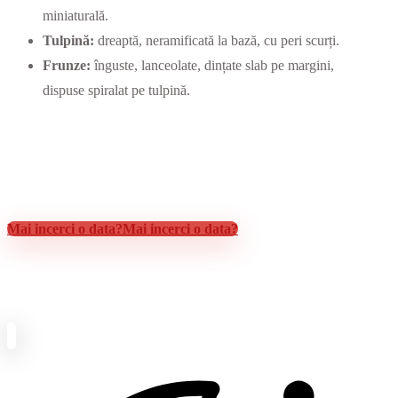
miniaturală.
Tulpină:
dreaptă, neramificată la bază, cu peri scurți.
Frunze:
înguste, lanceolate, dințate slab pe margini,
dispuse spiralat pe tulpină.
Mai incerci o data?
Mai incerci o data?