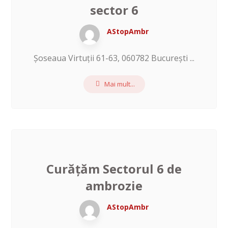
sector 6
AStopAmbr
June 29, 2026
Șoseaua Virtuții 61-63, 060782 București ...
Mai mult...
Curățăm Sectorul 6 de
ambrozie
AStopAmbr
June 26, 2026