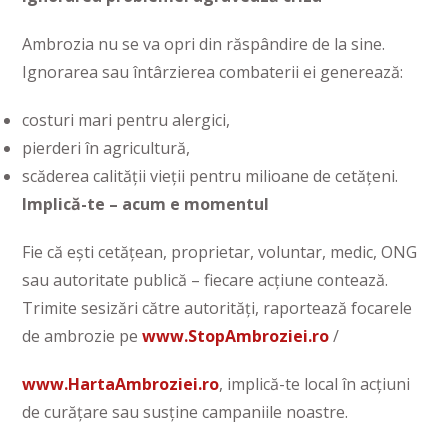
Ambrozia nu se va opri din răspândire de la sine.
Ignorarea sau întârzierea combaterii ei generează:
costuri mari pentru alergici,
pierderi în agricultură,
scăderea calității vieții pentru milioane de cetățeni.
Implică-te – acum e momentul
Fie că ești cetățean, proprietar, voluntar, medic, ONG
sau autoritate publică – fiecare acțiune contează.
Trimite sesizări către autorități, raportează focarele
de ambrozie pe
www.StopAmbroziei.ro
/
www.HartaAmbroziei.ro
, implică-te local în acțiuni
de curățare sau susține campaniile noastre.