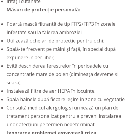
iritații cutanate.
Măsuri de protecție personală:
Poartă mască filtrantă de tip FFP2/FFP3 în zonele
infestate sau la tăierea ambroziei;
Utilizează ochelari de protecție pentru ochi;
Spală-te frecvent pe mâini și față, în special după
expunere în aer liber;
Evită deschiderea ferestrelor în perioadele cu
concentrație mare de polen (dimineața devreme și
seara);
Instalează filtre de aer HEPA în locuințe;
Spală hainele după fiecare ieșire în zone cu vegetație;
Consultă medicul alergolog și urmează un plan de
tratament personalizat pentru a preveni instalarea
unor afecțiuni pe termen nedeterminat.
Ignorarea problemei agravează criza