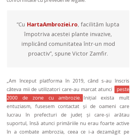
conformitate cu prevederile legale.”
“Cu
HartaAmbroziei.ro
, facilităm lupta
împotriva acestei plante invazive,
implicând comunitatea într-un mod
proactiv”, spune Victor Zamfir.
„Am început platforma în 2019, când s-au înscris
câteva mii de utilizatori care-au marcat atunci
peste
2000 de zone cu ambrozie.
Inițial exista mult
entuziasm, fusesem contactat și de oameni care
lucrau în prefecturi de județ și care-și arătau
suportul, însă atunci primăriile nu erau foarte active
în a combate ambrozia, ceea ce i-a dezamăgit pe