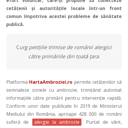
efort voluntar, care-și propune să conecteze
cetățenii și autoritățile locale într-un front
comun împotriva acestei probleme de sănătate
publică.
C
urg petițiile trimise de românii alergici
către primăriile din toată țara
.
Platforma
HartaAmbroziei.ro
permite cetățenilor să
semnaleze zonele cu ambrozie, trimițând automat
informațiile către primării pentru intervenție rapidă.
Conform unor date publicate în 2019 de Ministerul
Mediului din România, aproape 428 000 de români
suferă de
alergie la ambrozie
. Purtat de vânt,