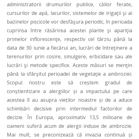
administratorii drumurilor publice, căilor ferate,
cursurilor de apă, lacurilor, sistemelor de irigaţii şi ai
bazinelor piscicole vor desfăşura periodic, în perioada
cuprinsa între răsărirea acestei plante şi apariţia
primelor inflorescenţe, respectiv cel târziu până la
data de 30 iunie a fiecărui an, lucrări de întreţinere a
terenurilor prin cosire, smulgere, erbicidare sau ale
lucrări şi metode specifice. Aceste măsuri se menţin
până la sfârşitul perioadei de vegetaţie a ambroziei.
Scopul nostru este să creștem gradul de
conștientizare a alergiilor și a impactului pe care
acestea îl au asupra vieților noastre și de a aduce
schimbări decisive prin intermediul factorilor de
decizie. În Europa, aproximativ 13,5 milioane de
oameni suferă acum de alergii induse de ambrozie.
Mai mult, se preconizează că invazia continuă și