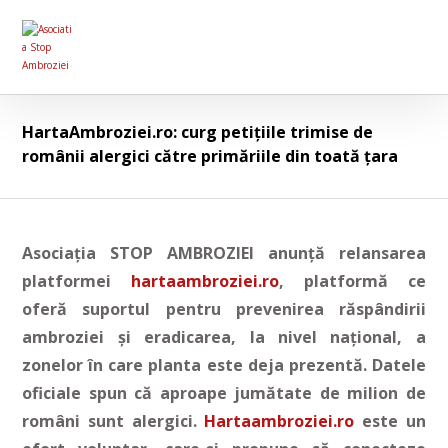
HartaAmbroziei.ro: curg petițiile trimise de
românii alergici către primăriile din toată țara
Asociația STOP AMBROZIEI anunță relansarea
platformei
hartaambroziei.ro
, platformă ce
oferă suportul pentru prevenirea răspândirii
ambroziei și eradicarea, la nivel național, a
zonelor în care planta este deja prezentă. Datele
oficiale spun că aproape jumătate de milion de
români sunt alergici.
Hartaambroziei.ro
este un