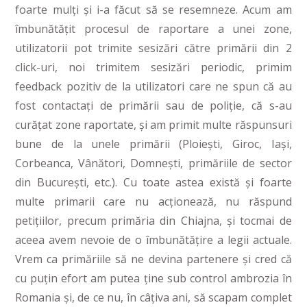
foarte mulți și i-a făcut să se resemneze. Acum am
îmbunătățit procesul de raportare a unei zone,
utilizatorii pot trimite sesizări către primării din 2
click-uri, noi trimitem sesizări periodic, primim
feedback pozitiv de la utilizatori care ne spun că au
fost contactați de primării sau de poliție, că s-au
curățat zone raportate, și am primit multe răspunsuri
bune de la unele primării (Ploiești, Giroc, Iași,
Corbeanca, Vânători, Domnești, primăriile de sector
din București, etc.). Cu toate astea există și foarte
multe primarii care nu acționează, nu răspund
petițiilor, precum primăria din Chiajna, și tocmai de
aceea avem nevoie de o îmbunătățire a legii actuale.
Vrem ca primăriile să ne devina partenere și cred că
cu puțin efort am putea ține sub control ambrozia în
Romania și, de ce nu, în câțiva ani, să scapam complet